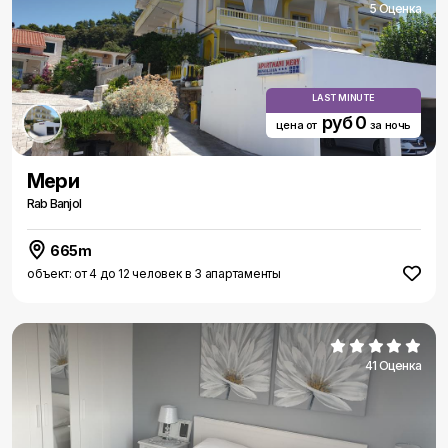
5 Оценка
LAST MINUTE
руб 0
цена от
за ночь
Мери
Rab Banjol
665m
объект: от 4 до 12 человек в 3 апартаменты
41 Оценка