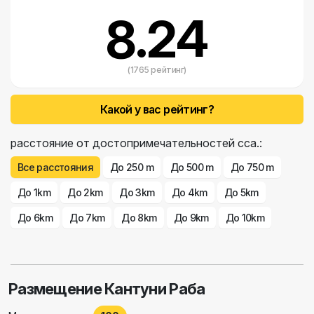
8.24
(1765 рейтинг)
Какой у вас рейтинг?
расстояние от достопримечательностей сса.:
Все расстояния
До 250 m
До 500 m
До 750 m
До 1km
До 2km
До 3km
До 4km
До 5km
До 6km
До 7km
До 8km
До 9km
До 10km
Размещение Кантуни Раба