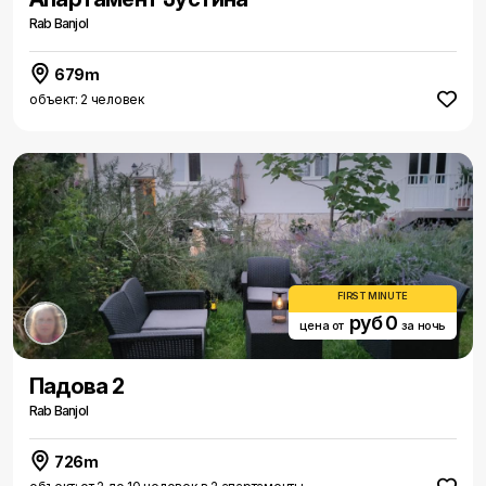
Rab Banjol
679m
объект: 2 человек
FIRST MINUTE
руб 0
цена от
за ночь
Падова 2
Rab Banjol
726m