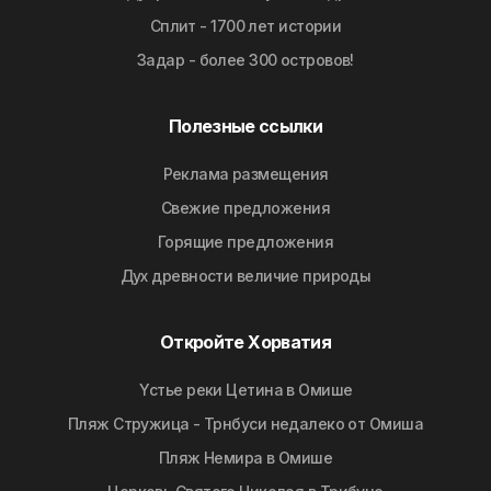
Сплит - 1700 лет истории
Задар - более 300 островов!
Полезные ссылки
Реклама размещения
Свежие предложения
Горящие предложения
Дyx дpeвнocти вeличиe природы
Откройте Хорватия
Yстье реки Цетина в Омише
Пляж Стружица - Трнбуси недалеко от Омиша
Пляж Немира в Омише