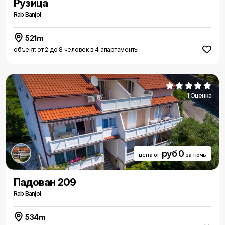
Рузица
Rab Banjol
521m
объект: от 2 до 8 человек в 4 апартаменты
1 Оценка
руб 0
цена от
за ночь
Падован 209
Rab Banjol
534m