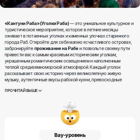
«Кантуни Раба» (Уголки Раба)
— это уникальное культурное и
туристическое мероприятие, которое в летние месяцы
оживает в потаенных уголках и каменных улочках старинного
города Раб. Откройте для себя магию «счастливого острова»,
забронируйте
проживание на Рабе
и позвольте своему пути
привести вас к самым красивым историческим уголкам,
украшенным романтическим освещением и наполненным
теплой средиземноморской атмосферой. Каждый уголок
рассказывает свою историю через великолепную живую
музыку, аутентичные вкусы рабской кухни, превосходные
местные вина и уникальные изделия местных мастеров.
ПРОЧИТАЙ ВЫШЕ
«Кантуни Раба»
— это не просто мероприятие, а подлинное
знакомство с островным образом жизни под звездным небом,
где историческое наследие идеально переплетается с
беззаботным летним весельем. Приезжайте, исследуйте
потаенные уголки старого города и создайте воспоминания об
острове Раб, которые вы будете хранить всю жизнь.
Вау-уровень