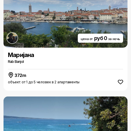
руб 0
цена от
за ночь
Мариjана
Rab Banjol
372m
объект: от 1 до 5 человек в 2 апартаменты