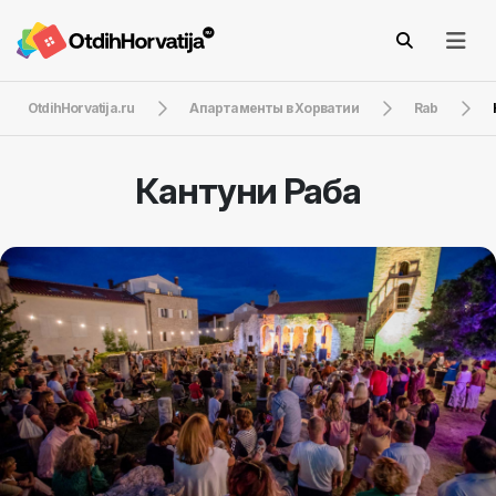
OtdihHorvatija.ru
Апартаменты в Хорватии
Rab
Кантуни Раба