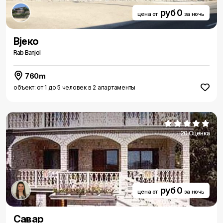
руб 0
цена от
за ночь
Вjеко
Rab Banjol
760m
объект: от 1 до 5 человек в 2 апартаменты
20 Оценка
руб 0
цена от
за ночь
Cавар