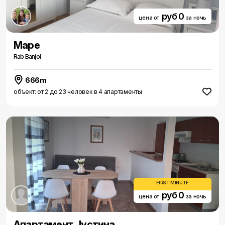
руб 0
цена от
за ночь
Маре
Rab Banjol
666m
объект: от 2 до 23 человек в 4 апартаменты
FIRST MINUTE
руб 0
цена от
за ночь
Aпартамент Jустина