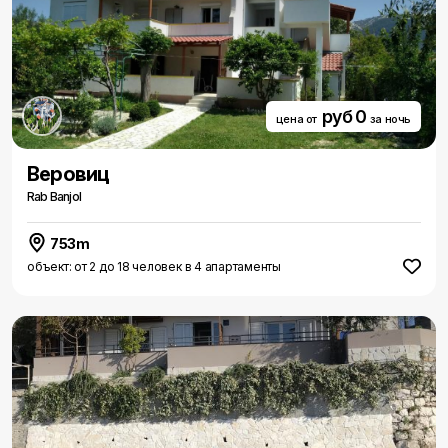
руб 0
цена от
за ночь
Веровиц
Rab Banjol
753m
объект: от 2 до 18 человек в 4 апартаменты