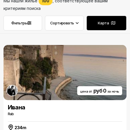
Мы нашли жилье
100
, соответствующее вашим
критериям поиска
Фильтры
Сортировать
Карта
Удалить фильтры
Удалить фильтры
руб 0
цена от
за ночь
Ивана
Rab
234m