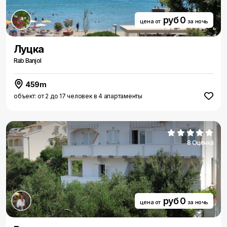
руб 0
цена от
за ночь
Луцка
Rab Banjol
459m
объект: от 2 до 17 человек в 4 апартаменты
8 Оценка
руб 0
цена от
за ночь