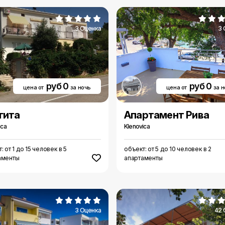
3 Оценка
3 
руб 0
руб 0
цена от
за ночь
цена от
за 
гита
Aпартамент Рива
ica
Klenovica
: от 1 до 15 человек в 5
объект: от 5 до 10 человек в 2
аменты
апартаменты
3 Оценка
42 