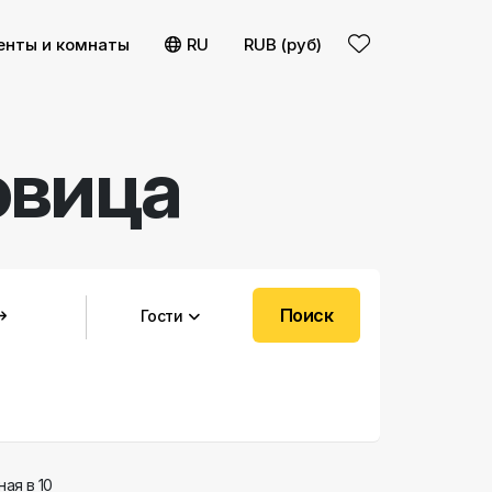
енты и комнаты
RU
RUB (руб)
овица
Поиск
Гости
ая в 10