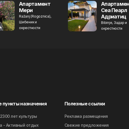
Aпартамент
Aпартаме
Мери
Сеа Пеарл
Адриатиц
Ražanj (Rogoznica),
Шибеник и
Bibinje, Задар и
окрестности
окрестности
е пункты назначения
Полезные ссылки
 2300 лет культуры
Реклама размещения
а - Активный отдых
Свежие предложения