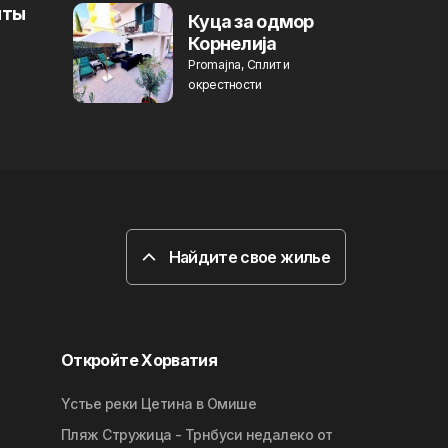
нты
Куца за одмор
Корнелиjа
Promajna, Сплит и
окрестности
Найдите свое жилье
Откройте Хорватия
Yстье реки Цетина в Омише
Пляж Стружица - Трнбуси недалеко от