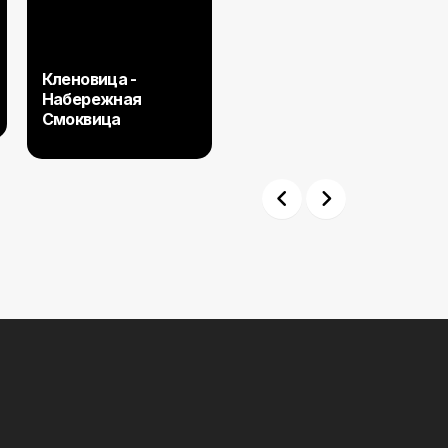
Кленовица -
Набережная
Смоквица
Previous
Next