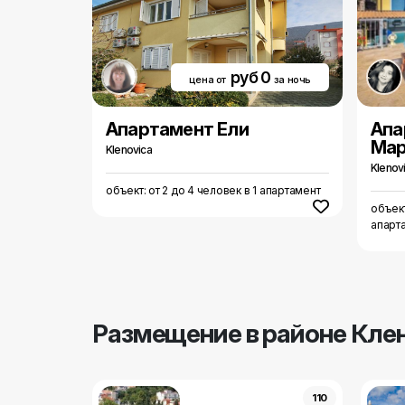
руб 0
цена от
за ночь
Aпартамент Ели
Aпа
Мар
Klenovica
Klenov
объект: от 2 до 4 человек в 1 апартамент
объект
апарт
Pазмещение в районе Кле
110