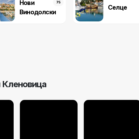
Нови
75
Селце
Винодолски
 Кленовица