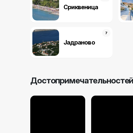
Cриквеница
7
Jадраново
Достопримечательностей