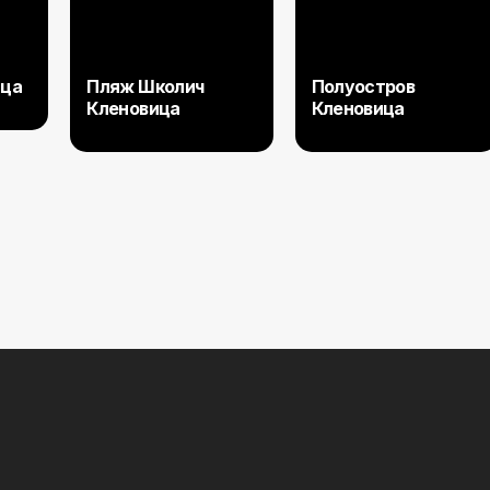
ица
Пляж Школич
Полуостров
Кленовица
Кленовица