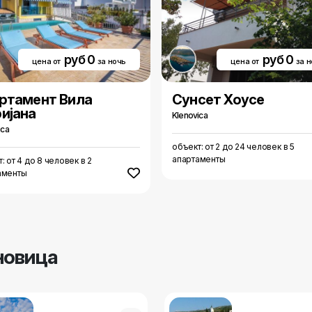
руб 0
руб 0
цена от
за ночь
цена от
за 
ртамент Вила
Сунсет Хоусе
иjана
Klenovica
ica
объект: от 2 до 24 человек в 5
апартаменты
: от 4 до 8 человек в 2
аменты
новица