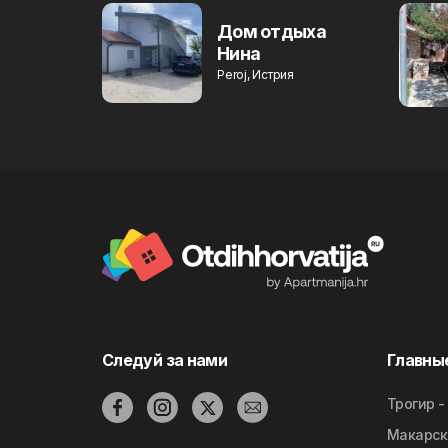
Дом отдыха
Нина
Peroj, Истрия
Следуй за нами
Главны
Трогир -
Макарск