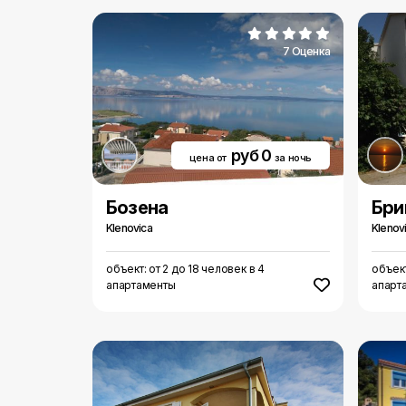
7 Оценка
руб 0
цена от
за ночь
Бозена
Бри
Klenovica
Klenov
объект: от 2 до 18 человек в 4
объект
апартаменты
апарт