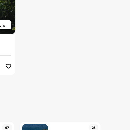
ночь
67
23