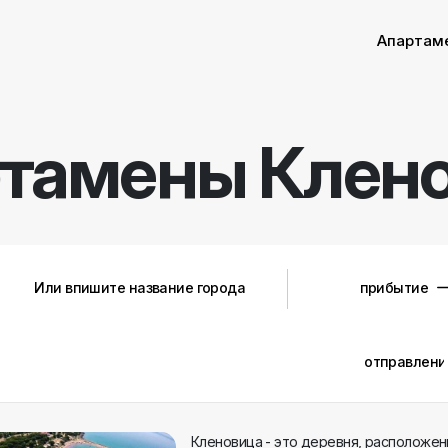
Апартам
ртамены
Клен
Кленовица - это деревня, расположенн