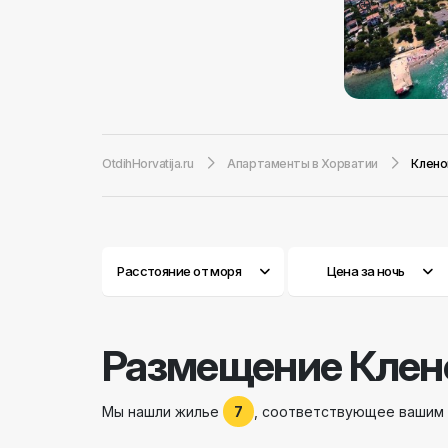
хочет сбежать 
четыре бара, т
автокемпинг.
Ж
OtdihHorvatija.ru
Апартаменты в Хорватии
Клено
Кленовице прои
флоры и фауны,
Расстояние от моря
Цена за ночь
Размещение Клен
Мы нашли жилье
7
, соответствующее вашим 