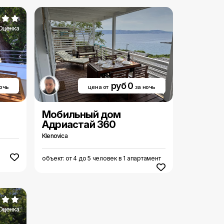
Оценка
руб 0
ночь
цена от
за ночь
Мобильный дом
Адриастай 360
Klenovica
объект: от 4 до 5 человек в 1 апартамент
Оценка