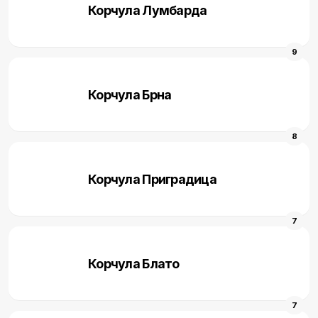
Корчула Лумбарда
9
Корчула Брна
8
Корчула Приградица
7
Корчула Блато
7