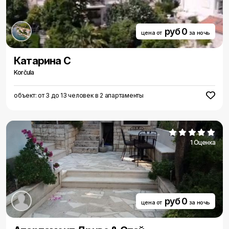
руб 0
цена от
за ночь
Катарина С
Korčula
объект: от 3 до 13 человек в 2 апартаменты
1 Оценка
руб 0
цена от
за ночь