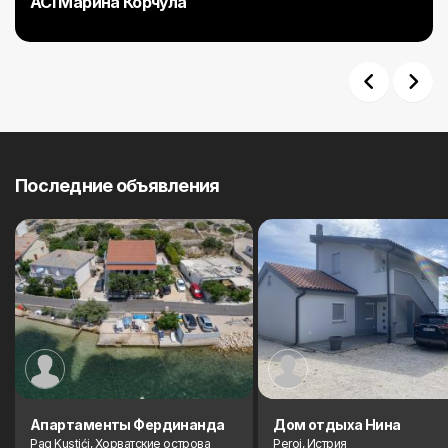
ACI Марина Корчула
Previous
Next
Последние объявления
Aпартаменты Фердинанда
Дом отдыха Нина
Pag Kustići, Хорватские острова
Peroj, Истрия