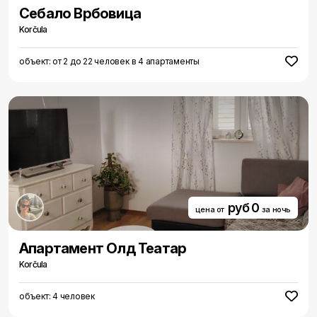
Cебало Врбовица
Korčula
объект: от 2 до 22 человек в 4 апартаменты
руб 0
цена от
за ночь
Aпартамент Олд Театар
Korčula
объект: 4 человек