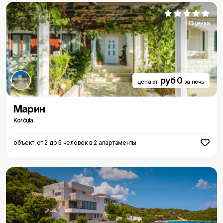
1 Оценка
руб 0
цена от
за ночь
Марин
Korčula
объект: от 2 до 5 человек в 2 апартаменты