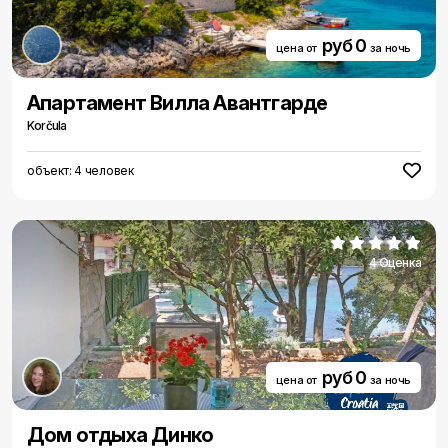
руб 0
цена от
за ночь
Aпартамент Вилла Авантгарде
Korčula
объект: 4 человек
4 Оценка
руб 0
цена от
за ночь
Дом отдыха Динко