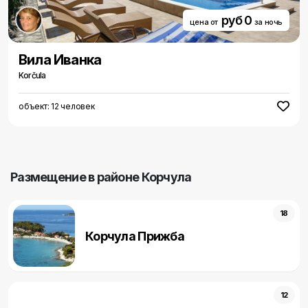
руб 0
цена от
за ночь
Вила Иванка
Korčula
объект: 12 человек
Pазмещение в районе Корчула
18
Корчула Прижба
12