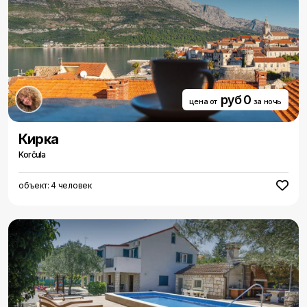
руб 0
цена от
за ночь
Кирка
Korčula
объект: 4 человек