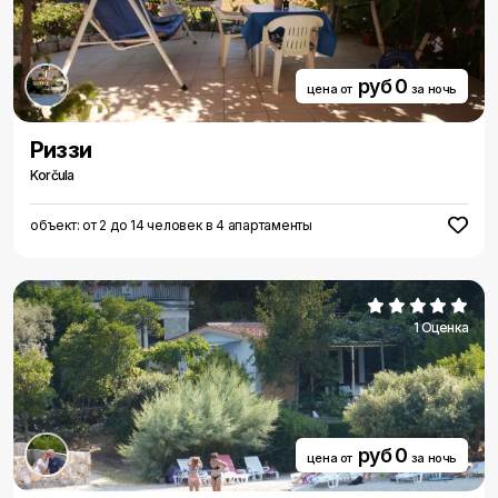
руб 0
цена от
за ночь
Риззи
Korčula
объект: от 2 до 14 человек в 4 апартаменты
1 Оценка
руб 0
цена от
за ночь