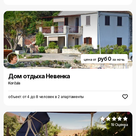
руб 0
цена от
за ночь
Дом отдыха Невенка
Korčula
объект: от 4 до 8 человек в 2 апартаменты
19 Оценка