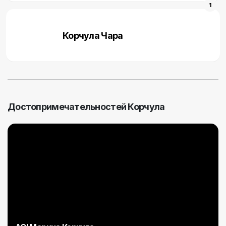
1
Корчула Чара
Достопримечательностей Корчула