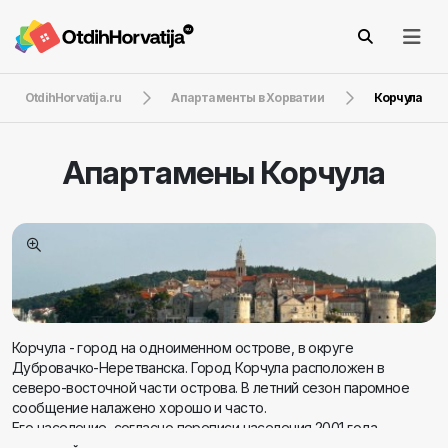
OtdihHorvatija.ru
Апартаменты в Хорватии
Корчула
Апартамены
Корчула
Корчула - город на одноименном острове, в округе
Дубровачко-Неретванска. Город Корчула расположен в
северо-восточной части острова. В летний сезон паромное
сообщение налажено хорошо и часто.
Его население, согласно переписи населения 2001 года,
составляет 5889 жителей, и это район с пятью небольшими