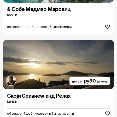
& Собе Медмар Маровиц
Korčula
объект: от 1 до 12 человек в 5 апартаменты
руб 0
цена от
за ночь
Скоjи Сеавиеw анд Релаx
Korčula
объект: от 4 до 24 человек в 5 апартаменты