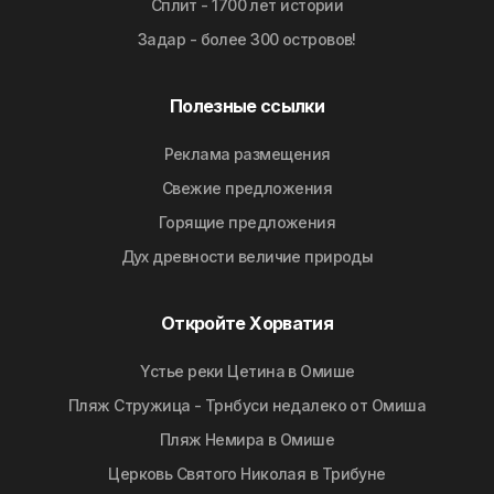
Сплит - 1700 лет истории
Задар - более 300 островов!
Полезные ссылки
Реклама размещения
Свежие предложения
Горящие предложения
Дyx дpeвнocти вeличиe природы
Откройте Хорватия
Yстье реки Цетина в Омише
Пляж Стружица - Трнбуси недалеко от Омиша
Пляж Немира в Омише
Церковь Святого Николая в Трибуне