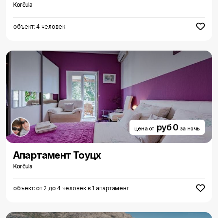
Korčula
объект: 4 человек
руб 0
цена от
за ночь
Aпартамент Тоуцх
Korčula
объект: от 2 до 4 человек в 1 апартамент