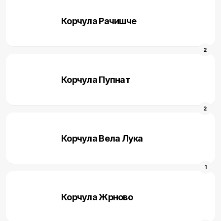
Корчула Рачишче
2
Корчула Пупнат
2
Корчула Вела Лука
1
Корчула Жрново