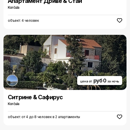
Aпартамент Дриве & Стай
Korčula
объект: 4 человек
руб 0
цена от
за ночь
Cитрине & Сафирус
Korčula
объект: от 4 до 8 человек в 2 апартаменты