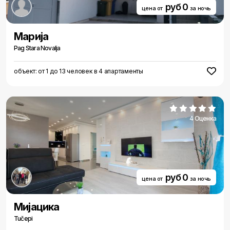
руб 0
цена от
за ночь
Мариjа
Pag Stara Novalja
объект: от 1 до 13 человек в 4 апартаменты
4 Оценка
руб 0
цена от
за ночь
Миjацика
Tučepi