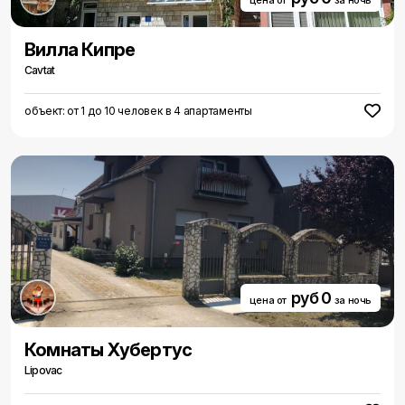
цена от
за ночь
Вилла Кипре
Cavtat
объект: от 1 до 10 человек в 4 апартаменты
руб 0
цена от
за ночь
Комнаты Хубертус
Lipovac