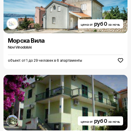
руб 0
цена от
за ночь
Морска Вила
Novi Vinodolski
объект: от 1 до 29 человек в 6 апартаменты
руб 0
цена от
за ночь