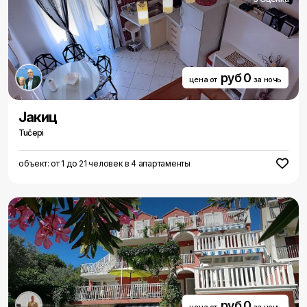
руб 0
цена от
за ночь
Jакиц
Tučepi
объект: от 1 до 21 человек в 4 апартаменты
руб 0