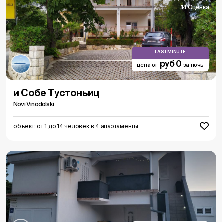
14 Оценка
LAST MINUTE
руб 0
цена от
за ночь
и Собе Тустоньиц
Novi Vinodolski
объект: от 1 до 14 человек в 4 апартаменты